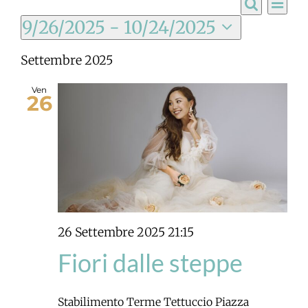
Ev
Eventi
List
Cerca
Vis
9/26/2025
 - 
10/24/2025
Ricerc
Na
Seleziona
Settembre 2025
la
e
data.
viste
Ven
26
Navig
26 Settembre 2025 21:15
Fiori dalle steppe
Stabilimento Terme Tettuccio
Piazza