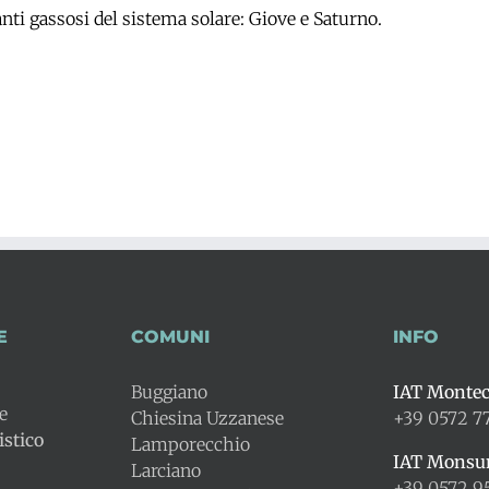
anti gassosi del sistema solare: Giove e Saturno.
E
COMUNI
INFO
Buggiano
IAT Montec
le
Chiesina Uzzanese
+39 0572 7
stico
Lamporecchio
IAT Mons
Larciano
+39 0572 9