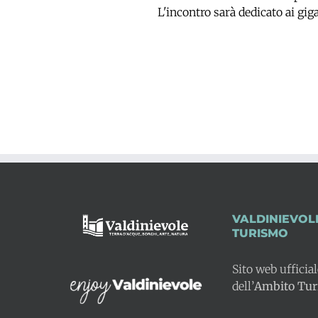
L'incontro sarà dedicato ai gig
VALDINIEVOL
TURISMO
Sito web ufficia
dell’
Ambito Turi