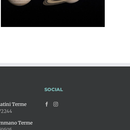
SOCIAL
atini Terme
72244
ummano Terme
59505