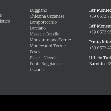
Buggiano
IAT Montec
le
Chiesina Uzzanese
+39 0572 7
stico
Lamporecchio
IAT Mons
Larciano
+39 0572 9
Massa e Cozzile
Monsummano Terme
Punto Info
Montecatini Terme
+39 0572 
Pescia
Pieve a Nievole
Ufficio Tur
Ponte Buggianese
Baronto
+3
Uzzano