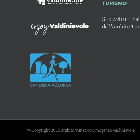
TURISMO
Sito web ufficia
dell’
Ambito Turi
© Copyright
2026 Ambito Turistico Omogeneo Valdinievole