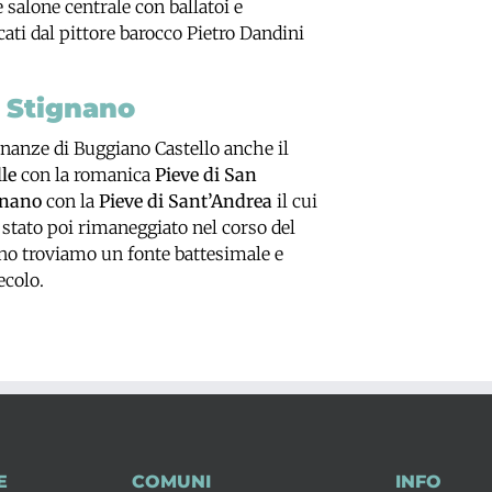
 salone centrale con ballatoi e
cati dal pittore barocco Pietro Dandini
e Stignano
nanze di Buggiano Castello anche il
le
con la romanica
Pieve di San
gnano
con la
Pieve di Sant’Andrea
il cui
 stato poi rimaneggiato nel corso del
erno troviamo un fonte battesimale e
ecolo.
E
COMUNI
INFO