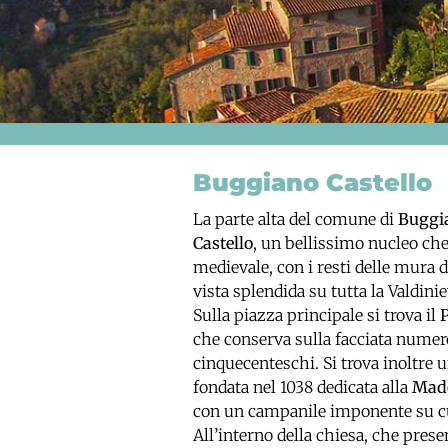
Buggiano Castello
La parte alta del comune di
Buggi
Castello
, un bellissimo nucleo che
medievale, con i resti delle mura d
vista splendida su tutta la Valdinie
Sulla piazza principale si trova il
P
che conserva sulla facciata nume
cinquecenteschi. Si trova inoltre
fondata nel 1038 dedicata alla
Mado
con un campanile imponente su cu
All’interno della chiesa, che presen