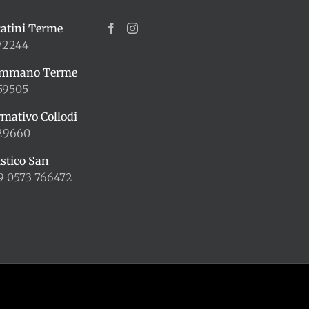
atini Terme
72244
ummano Terme
59505
rmativo Collodi
429660
istico San
9 0573 766472