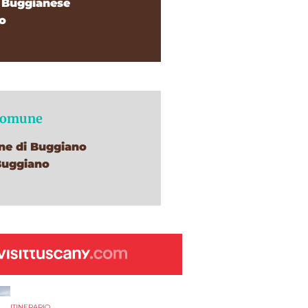
 Buggianese
o
Comune
e di Buggiano
Buggiano