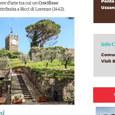
Ponte
re d’arte tra cui un
Crocifisso
Uzzan
ttribuita a Bicci di Lorenzo (1442).
Info 
Comun
Visit 
mi