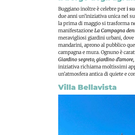
Buggiano inoltre è celebre pe
r i s
due anni un’iniziativa unica nel su
la prima di maggio si trasforma n
manifestazione
La Campagna dent
meravigliosi giardini urbani, dove
mandarini, aprono al pubblico quest
campagna e mura. Ognuno è caratt
Giardino segreto, giardino d’amore, 
iniziativa richiama moltissimi a
un’atmosfera antica di quiete e c
Villa Bellavista