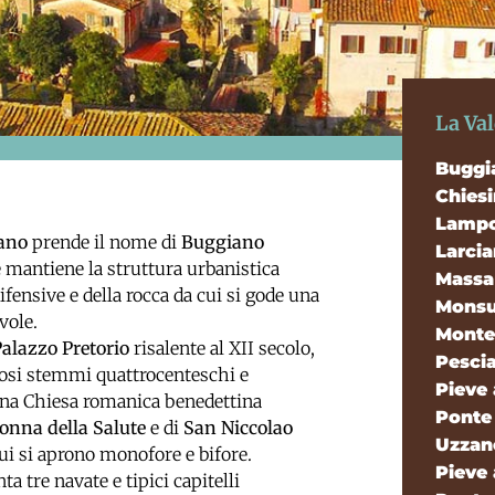
La Va
Buggi
Chies
Lampo
ano
prende il nome di
Buggiano
Larci
 mantiene la struttura urbanistica
Massa 
ifensive e della rocca da cui si gode una
Mons
vole.
Monte
alazzo Pretorio
risalente al XII secolo,
Pesci
rosi stemmi quattrocenteschi e
Pieve 
 una Chiesa romanica benedettina
Ponte
nna della Salute
e di
San Niccolao
Uzzan
i si aprono monofore e bifore.
Pieve 
ta tre navate e tipici capitelli