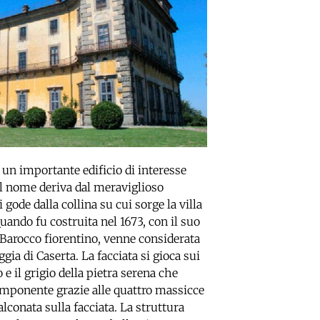
n importante edificio di interesse
Il nome deriva dal meraviglioso
gode dalla collina su cui sorge la villa
uando fu costruita nel 1673, con il suo
l Barocco fiorentino, venne considerata
eggia di Caserta. La facciata si gioca sui
o e il grigio della pietra serena che
a imponente grazie alle quattro massicce
alconata sulla facciata. La struttura