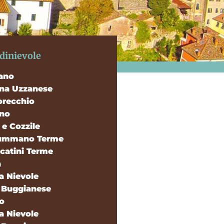
ldinievole
ano
ina Uzzanese
recchio
ano
e Cozzile
ummano Terme
catini Terme
a
a Nievole
 Buggianese
o
a Nievole