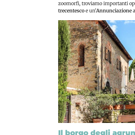
zoomorfi, troviamo importanti ope
trecentesco
e un’
Annunciazione
a
Il borgo degli agru