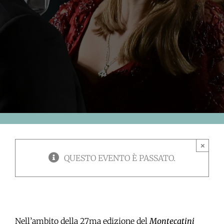
×
QUESTO EVENTO È PASSATO.
Nell’ambito della 27ma edizione del
Montecatini