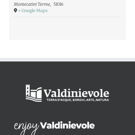
Montecatini Terme
,
51016
+ Google Maps