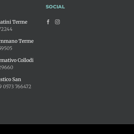
SOCIAL
atini Terme
72244
ummano Terme
59505
rmativo Collodi
429660
istico San
9 0573 766472