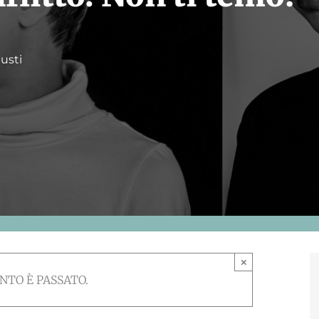
usti
×
NTO È PASSATO.