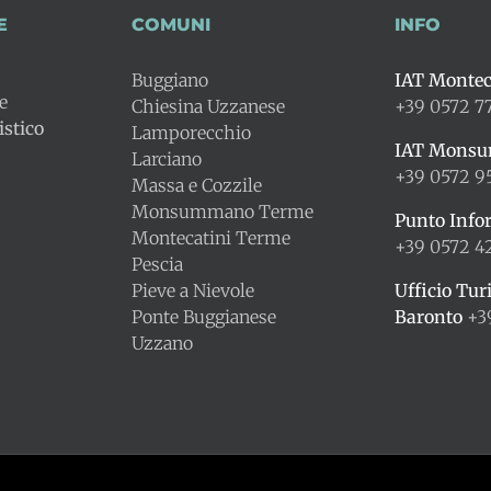
E
COMUNI
INFO
Buggiano
IAT Montec
le
Chiesina Uzzanese
+39 0572 7
stico
Lamporecchio
IAT Mons
Larciano
+39 0572 9
Massa e Cozzile
Monsummano Terme
Punto Info
Montecatini Terme
+39 0572 
Pescia
Pieve a Nievole
Ufficio Tur
Ponte Buggianese
Baronto
+3
Uzzano