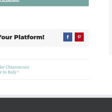
 CALENDARIO
Your Platform!
Facebook
Pinterest
elier Chiaroscuro
 in Italy