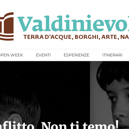
OPEN WEEK
EVENTI
ESPERIENZE
ITINERARI
flitto. Non ti temo!