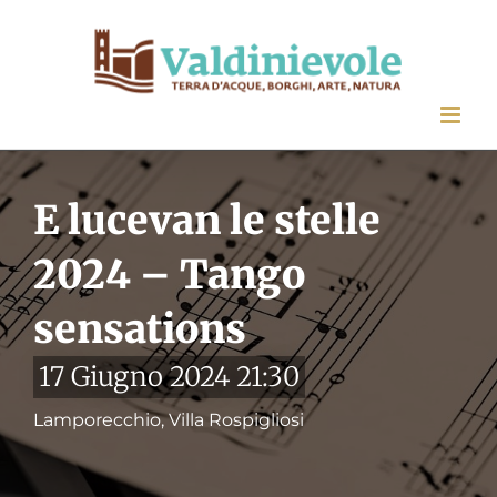
Salta
al
contenuto
E lucevan le stelle
2024 – Tango
sensations
17 Giugno 2024 21:30
Lamporecchio, Villa Rospigliosi