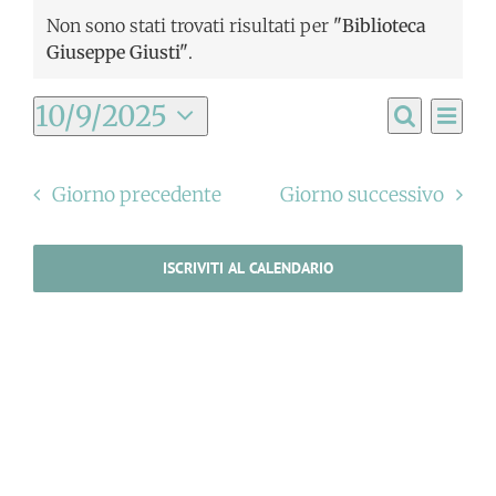
Non sono stati trovati risultati per
"Biblioteca
Giuseppe Giusti"
.
Ev
10/9/2025
Eventi
Giorno
Cerca
Seleziona
Vis
Ricerc
la
Na
Giorno precedente
Giorno successivo
data.
e
viste
ISCRIVITI AL CALENDARIO
Navig