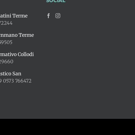
SOCIAL
atini Terme
72244
ummano Terme
59505
rmativo Collodi
429660
istico San
9 0573 766472