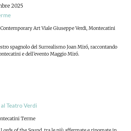
mbre 2025
Terme
e Contemporary Art
Viale Giuseppe Verdi, Montecatini
stro spagnolo del Surrealismo Joan Miró, raccontando
ontecatini e dell’evento Maggio Miró.
al Teatro Verdi
Montecatini Terme
i Lords of the Sound, tra le più affermate e rinomate in