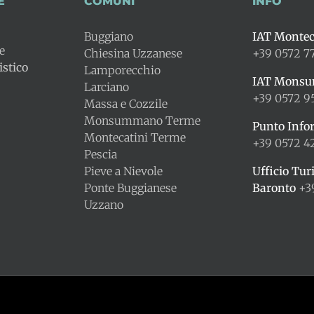
E
COMUNI
INFO
Buggiano
IAT Montec
le
Chiesina Uzzanese
+39 0572 7
stico
Lamporecchio
IAT Mons
Larciano
+39 0572 9
Massa e Cozzile
Monsummano Terme
Punto Info
Montecatini Terme
+39 0572 
Pescia
Pieve a Nievole
Ufficio Tur
Ponte Buggianese
Baronto
+3
Uzzano