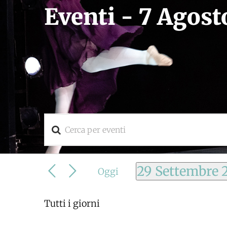
Eventi - 7 Agost
Inserisci
Eventi
Parola
Chiave.
Ricerca
Cerca
29 Settembre 
Oggi
Eventi
e
Seleziona
per
la
Parola
viste
Tutti i giorni
data.
Chiave.