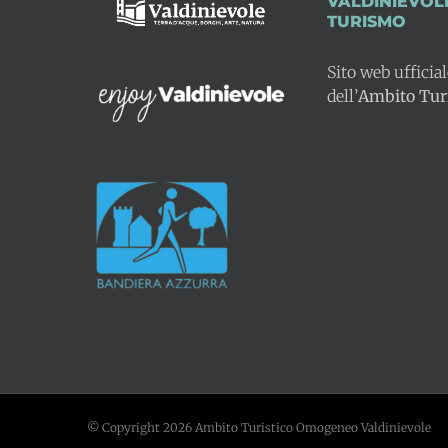
VALDINIEVOL
TURISMO
Sito web ufficia
dell’
Ambito Turi
© Copyright
2026 Ambito Turistico Omogeneo Valdinievole