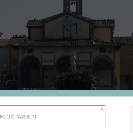
×
NTO È PASSATO.