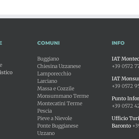
E
COMUNI
INFO
Buggiano
IAT Montec
le
Chiesina Uzzanese
+39 0572 7
stico
Lamporecchio
IAT Mons
Larciano
+39 0572 9
Massa e Cozzile
Monsummano Terme
Punto Info
Montecatini Terme
+39 0572 
Pescia
Pieve a Nievole
Ufficio Tur
Ponte Buggianese
Baronto
+3
Uzzano