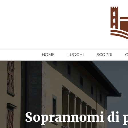
Salta
al
contenuto
HOME
LUOGHI
SCOPRI
Soprannomi di pe