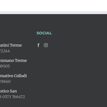
SOCIAL
atini Terme
72244
ummano Terme
59505
rmativo Collodi
429660
istico San
9 0573 766472