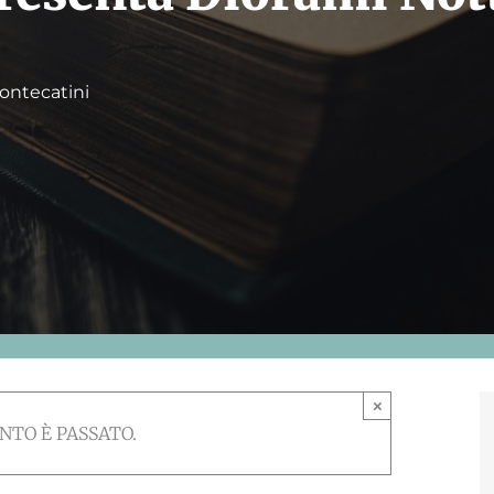
ontecatini
×
NTO È PASSATO.