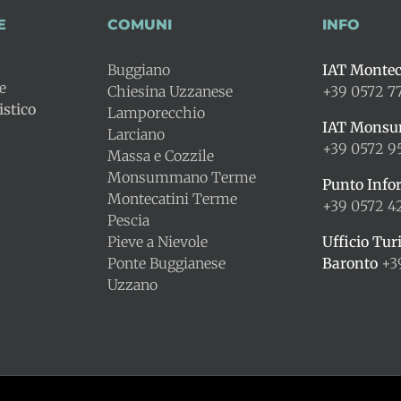
E
COMUNI
INFO
Buggiano
IAT Montec
le
Chiesina Uzzanese
+39 0572 7
stico
Lamporecchio
IAT Mons
Larciano
+39 0572 9
Massa e Cozzile
Monsummano Terme
Punto Info
Montecatini Terme
+39 0572 
Pescia
Pieve a Nievole
Ufficio Tur
Ponte Buggianese
Baronto
+3
Uzzano