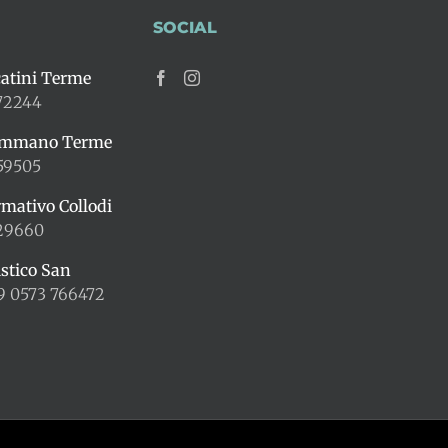
SOCIAL
atini Terme
72244
ummano Terme
59505
rmativo Collodi
429660
istico San
9 0573 766472