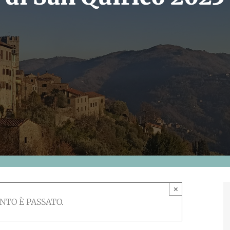
×
NTO È PASSATO.