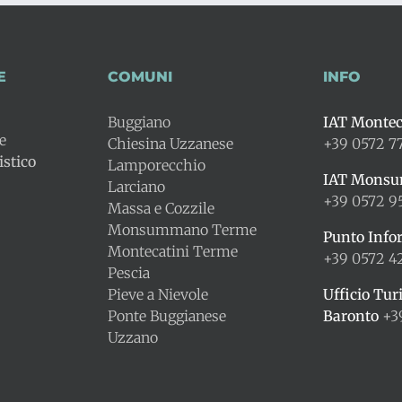
E
COMUNI
INFO
Buggiano
IAT Montec
le
Chiesina Uzzanese
+39 0572 7
stico
Lamporecchio
IAT Mons
Larciano
+39 0572 9
Massa e Cozzile
Monsummano Terme
Punto Info
Montecatini Terme
+39 0572 
Pescia
Pieve a Nievole
Ufficio Tur
Ponte Buggianese
Baronto
+3
Uzzano