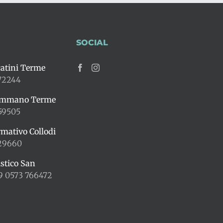
SOCIAL
atini Terme
72244
ummano Terme
59505
rmativo Collodi
429660
istico San
9 0573 766472