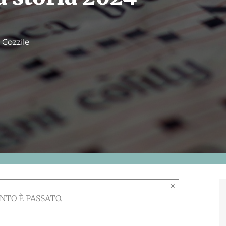
 Cozzile
×
NTO È PASSATO.