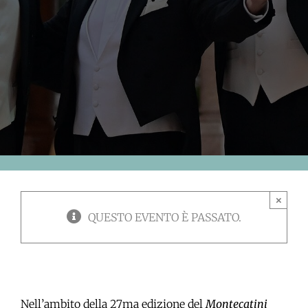
×
QUESTO EVENTO È PASSATO.
Nell’ambito della 27ma edizione del
Montecatini