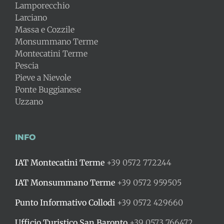
Lamporecchio
Larciano
Massa e Cozzile
Monsummano Terme
Montecatini Terme
Pescia
Pieve a Nievole
Ponte Buggianese
Uzzano
INFO
IAT Montecatini Terme
+39 0572 772244
IAT Monsummano Terme
+39 0572 959505
Punto Informativo Collodi
+39 0572 429660
Ufficio Turistico San Baronto
+39 0573 766472