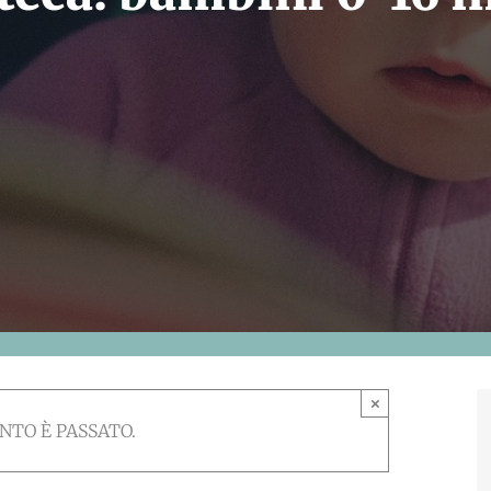
×
NTO È PASSATO.