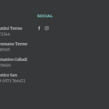
SOCIAL
atini Terme
72244
ummano Terme
59505
rmativo Collodi
429660
istico San
9 0573 766472