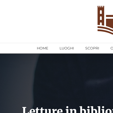
Salta
al
contenuto
HOME
LUOGHI
SCOPRI
Letture in bibli