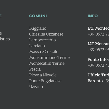
E
COMUNI
INFO
Buggiano
IAT Montec
le
Chiesina Uzzanese
+39 0572 7
stico
Lamporecchio
IAT Mons
Larciano
+39 0572 9
Massa e Cozzile
Monsummano Terme
Punto Info
Montecatini Terme
+39 0572 
Pescia
Pieve a Nievole
Ufficio Tur
Ponte Buggianese
Baronto
+3
Uzzano