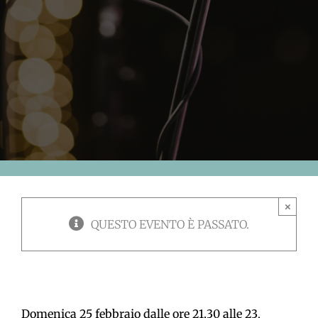
×
QUESTO EVENTO È PASSATO.
Domenica 25 febbraio dalle ore 21.30 alle 23
,