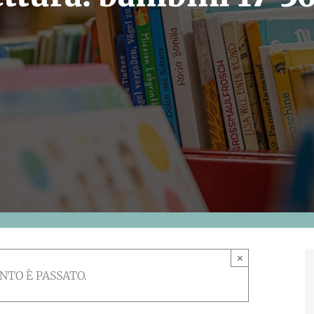
×
NTO È PASSATO.