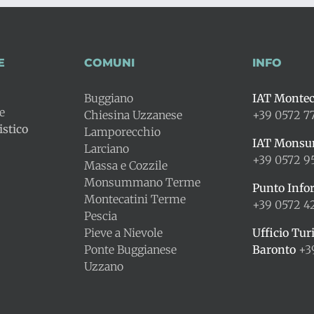
E
COMUNI
INFO
Buggiano
IAT Montec
le
Chiesina Uzzanese
+39 0572 7
stico
Lamporecchio
IAT Mons
Larciano
+39 0572 9
Massa e Cozzile
Monsummano Terme
Punto Info
Montecatini Terme
+39 0572 
Pescia
Pieve a Nievole
Ufficio Tur
Ponte Buggianese
Baronto
+3
Uzzano