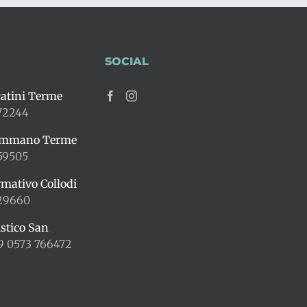
SOCIAL
atini Terme
72244
ummano Terme
59505
rmativo Collodi
429660
istico San
9 0573 766472