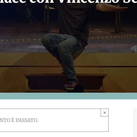
×
NTO È PASSATO.