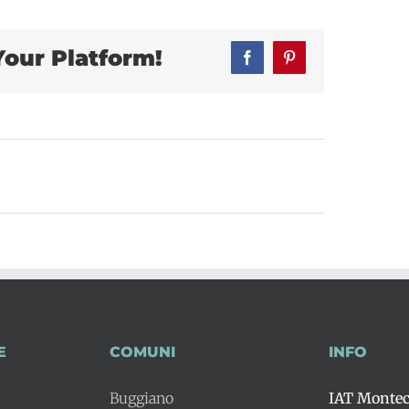
Your Platform!
Facebook
Pinterest
E
COMUNI
INFO
Buggiano
IAT Montec