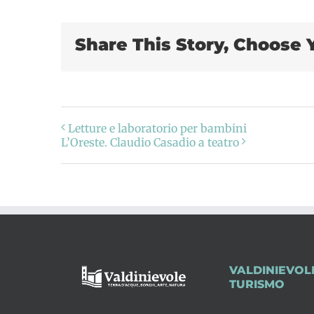
Share This Story, Choose 
Letture e laboratorio per bambini
L’Oreste. Claudio Casadio a teatro
VALDINIEVOL
TURISMO