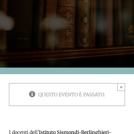
×
QUESTO EVENTO È PASSATO.
I docenti dell’
Istituto Sismondi-Berlinghieri-