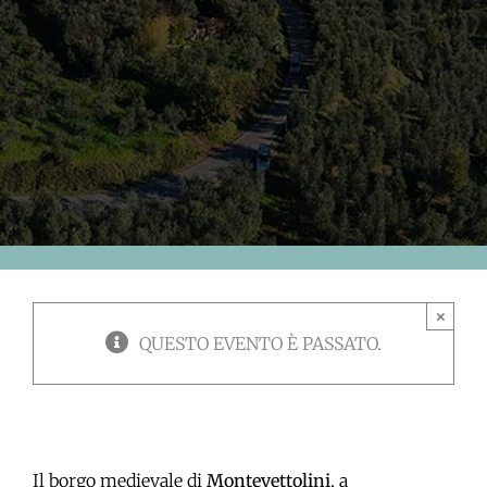
×
QUESTO EVENTO È PASSATO.
Il borgo medievale di
Montevettolini
, a