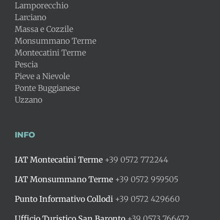
Lamporecchio
Larciano
Massa e Cozzile
Monsummano Terme
Montecatini Terme
Pescia
Pieve a Nievole
Ponte Buggianese
Uzzano
INFO
IAT Montecatini Terme
+39 0572 772244
IAT Monsummano Terme
+39 0572 959505
Punto Informativo Collodi
+39 0572 429660
Ufficio Turistico San Baronto
+39 0573 766472