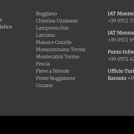
Buggiano
IAT Montec
le
Chiesina Uzzanese
+39 0572 7
stico
Lamporecchio
IAT Mons
Larciano
+39 0572 9
Massa e Cozzile
Monsummano Terme
Punto Info
Montecatini Terme
+39 0572 
Pescia
Pieve a Nievole
Ufficio Tur
Ponte Buggianese
Baronto
+3
Uzzano