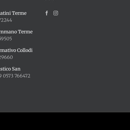
atini Terme
72244
ummano Terme
59505
rmativo Collodi
429660
istico San
9 0573 766472