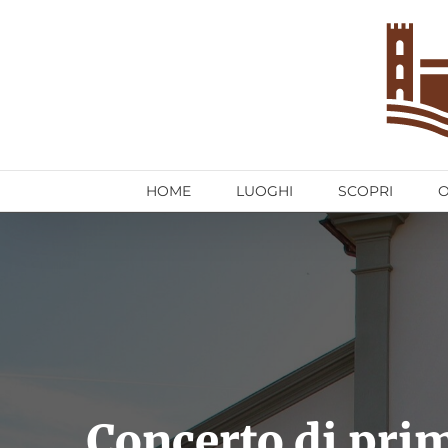
Salta
al
contenuto
HOME
LUOGHI
SCOPRI
Concerto di pri