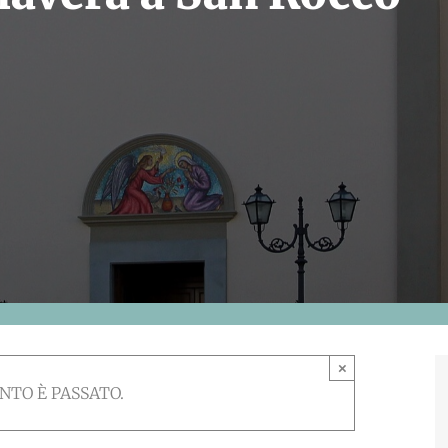
×
NTO È PASSATO.