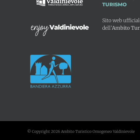
TURISMO
Sito web ufficia
dell’
Ambito Turi
© Copyright
2026 Ambito Turistico Omogeneo Valdinievole