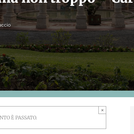
uccio
×
NTO È PASSATO.