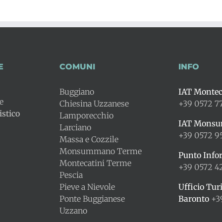
E
COMUNI
INFO
Buggiano
IAT Montec
le
Chiesina Uzzanese
+39 0572 7
stico
Lamporecchio
IAT Mons
Larciano
+39 0572 9
Massa e Cozzile
Monsummano Terme
Punto Info
Montecatini Terme
+39 0572 
Pescia
Pieve a Nievole
Ufficio Tur
Ponte Buggianese
Baronto
+3
Uzzano