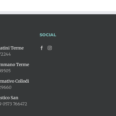
SOCIAL
atini Terme
72244
ummano Terme
59505
rmativo Collodi
429660
istico San
9 0573 766472