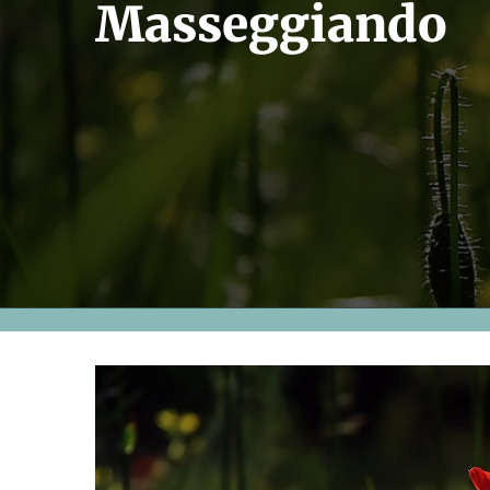
Masseggiando
Ingrandisci
immagine