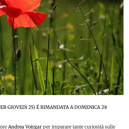
PER GIOVEDì 25) É RIMANDATA A DOMENICA 28
sore
Andrea Voirgar
per imparare tante curiosità sulle