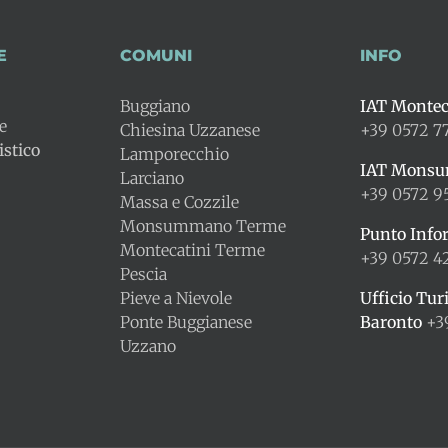
E
COMUNI
INFO
Buggiano
IAT Montec
le
Chiesina Uzzanese
+39 0572 7
stico
Lamporecchio
IAT Mons
Larciano
+39 0572 9
Massa e Cozzile
Monsummano Terme
Punto Info
Montecatini Terme
+39 0572 
Pescia
Pieve a Nievole
Ufficio Tur
Ponte Buggianese
Baronto
+3
Uzzano