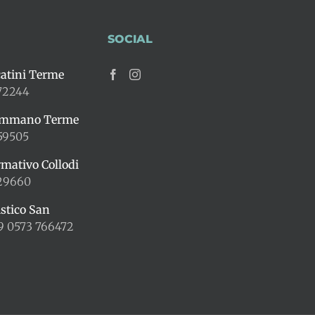
SOCIAL
atini Terme
72244
ummano Terme
59505
rmativo Collodi
429660
istico San
9 0573 766472