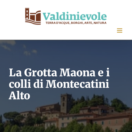
Salta
al
contenuto
La Grotta Maona e i
colli di Montecatini
Alto