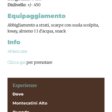
Dislivello:
+/- 450
Equipaggiamento
Abbigliamento a strati, scarpe con suola scolpita,
kway, almeno 1 l d’acqua, snack
Info
4Passi.one
Clicca qui
per prenotare
Esperienze
Dove
Montecatini Alto